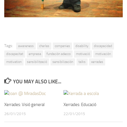
Tags:
awareness
charlas
companies
disability
discapacidad
discapacitat
empresa
fundación adecco
motivació
motivación
motivation
sensibilització
sensibilización
talks
xerrades
YOU MAY ALSO LIKE...
Xerrades: Visió general
Xerrades: Educació
26/01/2015
22/01/2015