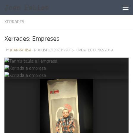
Skip to content
XERRADES
Xerrades: Empreses
BY
JOANPAHISA
· PUBLISHED
22/01/2015
· UPDATED
06/02/2019