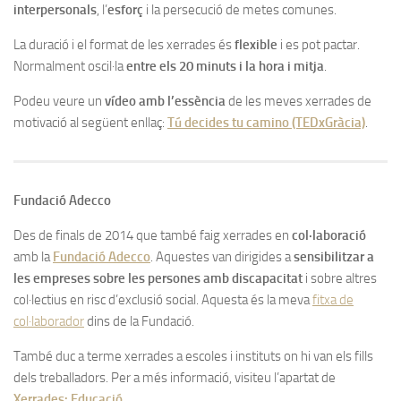
interpersonals
, l’
esforç
i la persecució de metes comunes.
La duració i el format de les xerrades és
flexible
i es pot pactar.
Normalment oscil·la
entre els 20 minuts i la hora i mitja
.
Podeu veure un
vídeo amb l’essència
de les meves xerrades de
motivació al següent enllaç:
Tú decides tu camino (TEDxGràcia)
.
Fundació Adecco
Des de finals de 2014 que també faig xerrades en
col·laboració
amb la
Fundació Adecco
. Aquestes van dirigides a
sensibilitzar a
les empreses sobre les persones amb discapacitat
i sobre altres
col·lectius en risc d’exclusió social. Aquesta és la meva
fitxa de
col·laborador
dins de la Fundació.
També duc a terme xerrades a escoles i instituts on hi van els fills
dels treballadors. Per a més informació, visiteu l’apartat de
Xerrades: Educació
.