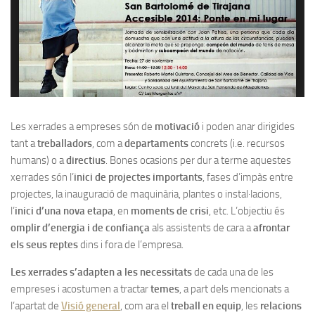
Les xerrades a empreses són de
motivació
i poden anar dirigides
tant a
treballadors
, com a
departaments
concrets (i.e. recursos
humans) o a
directius
. Bones ocasions per dur a terme aquestes
xerrades són l’
inici de projectes importants
, fases d’impàs entre
projectes, la inauguració de maquinària, plantes o instal·lacions,
l’
inici d’una nova etapa
, en
moments de crisi
, etc. L’objectiu és
omplir d’energia i de confiança
als assistents de cara a
afrontar
els seus reptes
dins i fora de l’empresa.
Les xerrades s’adapten a les necessitats
de cada una de les
empreses i acostumen a tractar
temes
, a part dels mencionats a
l’apartat de
Visió general
, com ara el
treball en equip
, les
relacions