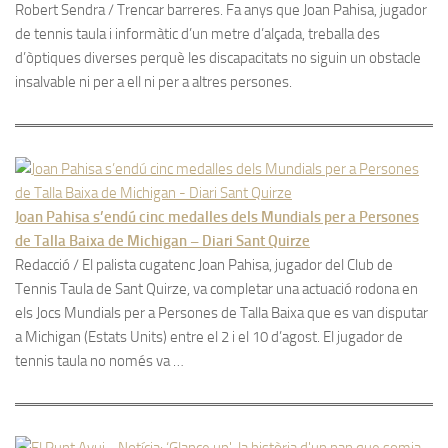
Robert Sendra / Trencar barreres. Fa anys que Joan Pahisa, jugador
de tennis taula i informàtic d’un metre d’alçada, treballa des
d’òptiques diverses perquè les discapacitats no siguin un obstacle
insalvable ni per a ell ni per a altres persones.
Joan Pahisa s’endú cinc medalles dels Mundials per a Persones
de Talla Baixa de Michigan – Diari Sant Quirze
Redacció / El palista cugatenc Joan Pahisa, jugador del Club de
Tennis Taula de Sant Quirze, va completar una actuació rodona en
els Jocs Mundials per a Persones de Talla Baixa que es van disputar
a Michigan (Estats Units) entre el 2 i el 10 d’agost. El jugador de
tennis taula no només va …