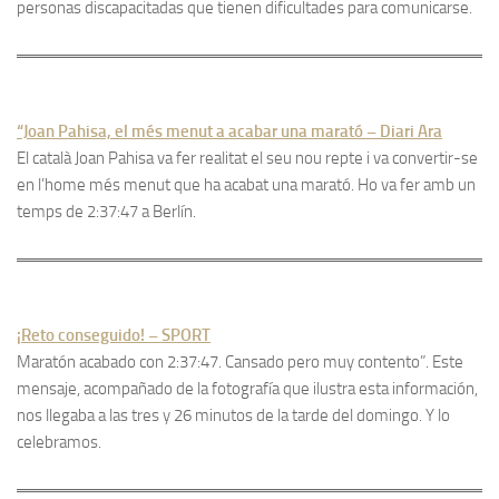
personas discapacitadas que tienen dificultades para comunicarse.
“Joan Pahisa, el més menut a acabar una marató – Diari Ara
El català Joan Pahisa va fer realitat el seu nou repte i va convertir-se
en l’home més menut que ha acabat una marató. Ho va fer amb un
temps de 2:37:47 a Berlín.
¡Reto conseguido! – SPORT
Maratón acabado con 2:37:47. Cansado pero muy contento”. Este
mensaje, acompañado de la fotografía que ilustra esta información,
nos llegaba a las tres y 26 minutos de la tarde del domingo. Y lo
celebramos.