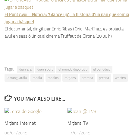
El Punt Avui – Notícia: ‘Glance up’, la història d’un nan que somia
jugar a bàsquet
El documental, dirigit per Enric Ribes i Oriol Martínez, es projecta
avui en sessió única al cinema Truffaut de Girona (20.30 h) .
Tags:
diari ara
diari sport
el mundo deportivo
el periódico
la vanguardia
media
medios
mitjans
premsa
prensa
written
YOU MAY ALSO LIKE...
Mitjans: Internet
Mitjans: TV
06/01/2015
17/01/2015