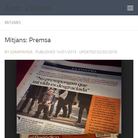
Skip to content
MITJANS
Mitjans: Premsa
BY
JOANPAHISA
· PUBLISHED
14/01/2015
· UPDATED
02/02/2019