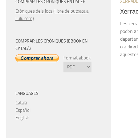
XERRAD
COMPRAR LES CRÒNIQUES EN PAPER
Xerra
Cròniques dels Jocs (llibre de butxaca a
Lulu.com)
Les xerr
poden an
departam
COMPRAR LES CRÒNIQUES (EBOOK EN
o a dire
CATALÀ)
aquestes 
Format ebook:
LANGUAGES
Català
Español
English