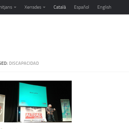
mitjans
Xerrades
Català
Español
English
ortista, orador i unes quantes coses més...
GED:
DISCAPACIDAD