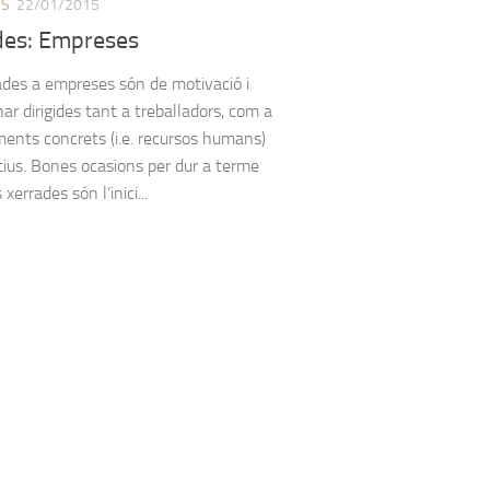
ES
22/01/2015
des: Empreses
ades a empreses són de motivació i
ar dirigides tant a treballadors, com a
ents concrets (i.e. recursos humans)
ctius. Bones ocasions per dur a terme
xerrades són l’inici...