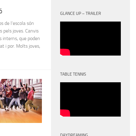
ó
GLANCE UP – TRAILER
sos de l’escola són
 pels joves. Canvis
is interns, que poden
t i por. Molts joves,
TABLE TENNIS
DAYDREAMING