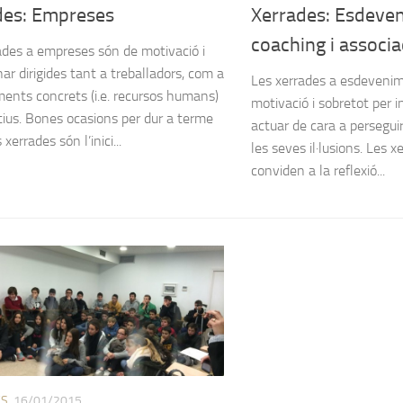
des: Empreses
Xerrades: Esdeve
coaching i associ
ades a empreses són de motivació i
ar dirigides tant a treballadors, com a
Les xerrades a esdeveni
ents concrets (i.e. recursos humans)
motivació i sobretot per in
ctius. Bones ocasions per dur a terme
actuar de cara a perseguir
xerrades són l’inici...
les seves il·lusions. Les 
conviden a la reflexió...
ES
16/01/2015