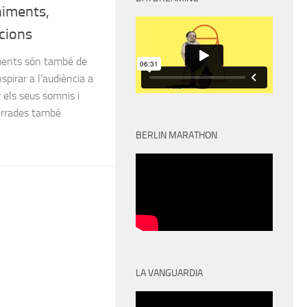
niments,
acions
ments són també de
spirar a l’audiència a
 els seus somnis i
xerrades també
BERLIN MARATHON
LA VANGUARDIA