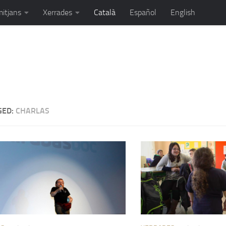
mitjans
Xerrades
Català
Español
English
ortista, orador i unes quantes coses més...
GED:
CHARLAS