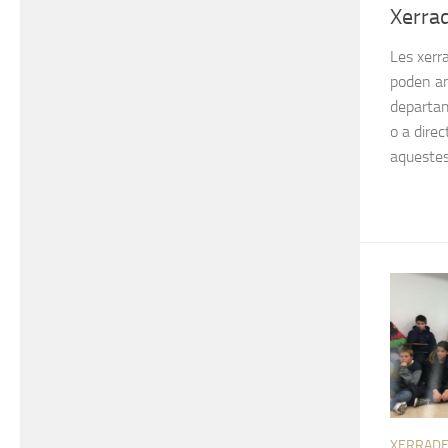
Xerra
Les xerr
poden an
departam
o a dire
aquestes 
XERRAD