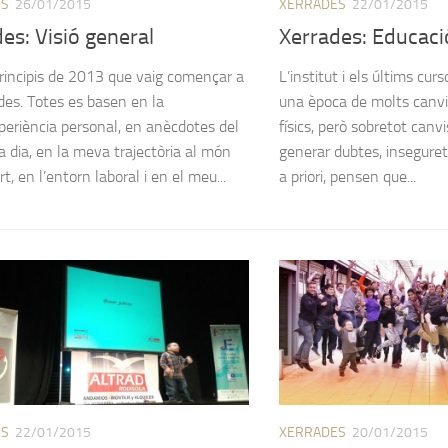
ES
26/01/2015
XERRADES
22/01/2015
es: Visió general
Xerrades: Educaci
rincipis de 2013 que vaig començar a
L’institut i els últims cur
ades. Totes es basen en la
una època de molts canvis
eriència personal, en anècdotes del
físics, però sobretot canv
a dia, en la meva trajectòria al món
generar dubtes, insegureta
rt, en l’entorn laboral i en el meu...
a priori, pensen que...
ES
22/01/2015
XERRADES
20/01/2015