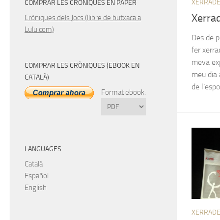
XERRAD
COMPRAR LES CRÒNIQUES EN PAPER
Xerrad
Cròniques dels Jocs (llibre de butxaca a
Lulu.com)
Des de p
fer xerr
meva exp
COMPRAR LES CRÒNIQUES (EBOOK EN
meu dia 
CATALÀ)
de l’espo
Format ebook:
LANGUAGES
Català
Español
English
XERRAD