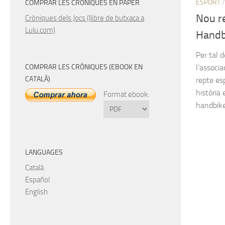
ESPORT
COMPRAR LES CRÒNIQUES EN PAPER
Nou r
Cròniques dels Jocs (llibre de butxaca a
Lulu.com)
Handb
Per tal d
COMPRAR LES CRÒNIQUES (EBOOK EN
l’associ
CATALÀ)
repte es
història
Format ebook:
handbike!
LANGUAGES
Català
Español
English