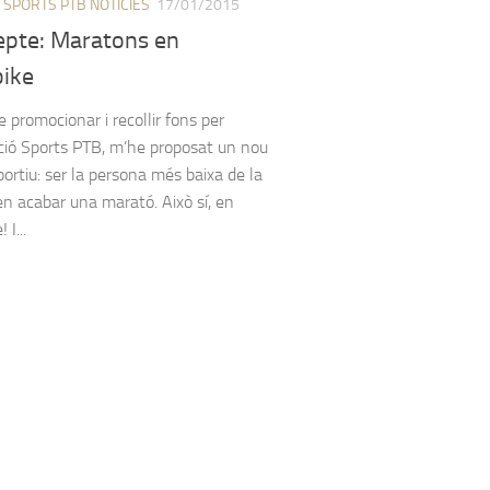
/
SPORTS PTB NOTÍCIES
17/01/2015
epte: Maratons en
ike
e promocionar i recollir fons per
ació Sports PTB, m’he proposat un nou
portiu: ser la persona més baixa de la
 en acabar una marató. Això sí, en
 I...