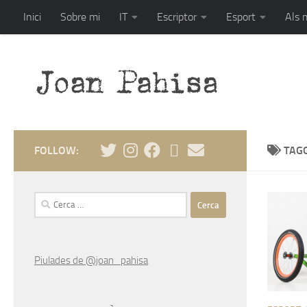
Inici
Sobre mi
IT
Escriptor
Esport
Als 
Skip to content
Escriptor, esp
FOLLOW:
TAG
Cerca:
Piulades de @joan_pahisa