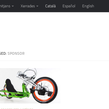
mitjans
Xerrades
Català
Español
English
ortista, orador i unes quantes coses més...
GED:
SPONSOR