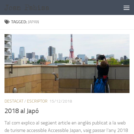
Skip to content
TAGGED:
JAPAN
DESTACAT
/
ESCRIPTOR
15/12/2018
2018 al Japó
Tal com explico al següent article en anglès publicat a la web
de turisme accessible Accessible Japan, vaig passar l’any 2018