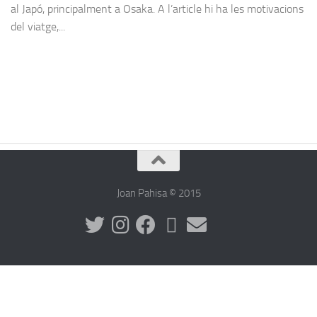
al Japó, principalment a Osaka. A l’article hi ha les motivacions
del viatge,...
Joan Pahisa © 2015