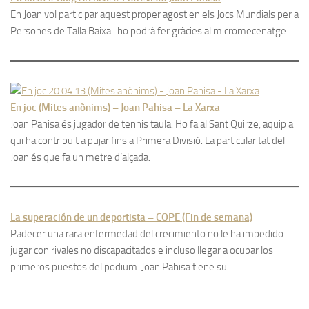
En Joan vol participar aquest proper agost en els Jocs Mundials per a
Persones de Talla Baixa i ho podrà fer gràcies al micromecenatge.
En joc (Mites anònims) – Joan Pahisa – La Xarxa
Joan Pahisa és jugador de tennis taula. Ho fa al Sant Quirze, aquip a
qui ha contribuit a pujar fins a Primera Divisió. La particularitat del
Joan és que fa un metre d’alçada.
La superación de un deportista – COPE (Fin de semana)
Padecer una rara enfermedad del crecimiento no le ha impedido
jugar con rivales no discapacitados e incluso llegar a ocupar los
primeros puestos del podium. Joan Pahisa tiene su…