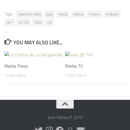
Tags:
catalunya ràdio
cope
media
medios
mitjans
ondacero
rac1
rac105
ràdio
rne
YOU MAY ALSO LIKE...
Media: Press
Media: TV
14/01/2015
17/01/2015
Joan Pahisa © 2015