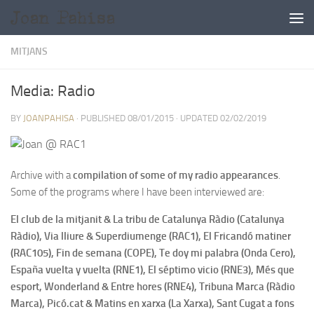
Skip to content
MITJANS
Media: Radio
BY
JOANPAHISA
· PUBLISHED
08/01/2015
· UPDATED
02/02/2019
Archive with a
compilation of some of my radio appearances
.
Some of the programs where I have been interviewed are:
El club de la mitjanit & La tribu de Catalunya Ràdio (Catalunya
Ràdio), Via lliure & Superdiumenge (RAC1), El Fricandó matiner
(RAC105), Fin de semana (COPE), Te doy mi palabra (Onda Cero),
España vuelta y vuelta (RNE1), El séptimo vicio (RNE3), Més que
esport, Wonderland & Entre hores (RNE4), Tribuna Marca (Ràdio
Marca), Picó.cat & Matins en xarxa (La Xarxa), Sant Cugat a fons