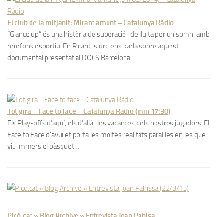
El club de la mitjanit: Mirant amunt – Catalunya Ràdio
“Glance up” és una història de superació i de lluita per un somni amb
rerefons esportiu. En Ricard Isidro ens parla sobre aquest
documental presentat al DOCS Barcelona.
Tot gira – Face to face – Catalunya Ràdio (min 17:30)
Els Play-offs d’aquí, els d’allà i les vacances dels nostres jugadors. El
Face to Face d’avui et porta les moltes realitats paral·les en les que
viu immers el bàsquet…
Picó.cat » Blog Archive » Entrevista Joan Pahisa