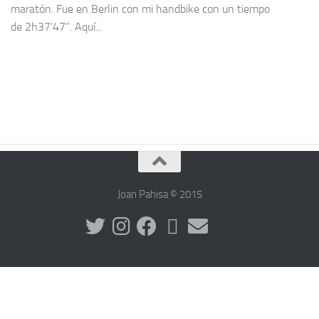
maratón. Fue en Berlin con mi handbike con un tiempo
de 2h37’47”. Aquí...
Joan Pahisa © 2015